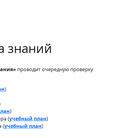
а знаний
вания»
проводит очередную проверку
ан
)
)
план
)
ра (
учебный план
)
 (
учебный план
)