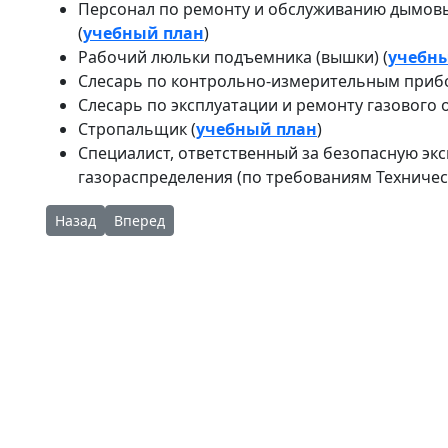
Персонал по ремонту и обслуживанию дымовы
(
учебный план
)
Рабочий люльки подъемника (вышки) (
учебн
Слесарь по контрольно-измерительным прибо
Слесарь по эксплуатации и ремонту газового 
Стропальщик (
учебный план
)
Специалист, ответственный за безопасную эк
газораспределения (по требованиям Техническ
Предыдущий: Обучение ответственных специалистов
Следующий: Аттестация
Назад
Вперед