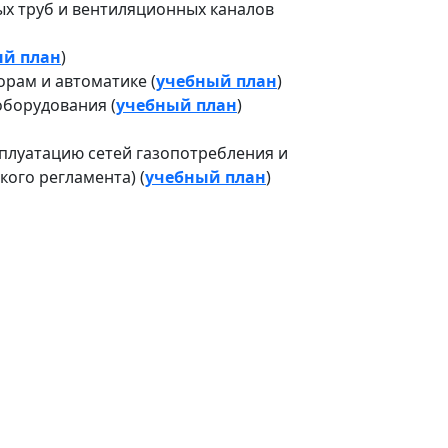
х труб и вентиляционных каналов
ый план
)
рам и автоматике (
учебный план
)
оборудования (
учебный план
)
сплуатацию сетей газопотребления и
ого регламента) (
учебный план
)